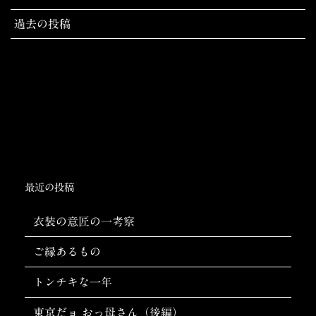
投
過去の投稿
稿
ナ
ビ
ゲ
ー
シ
ョ
ン
最近の投稿
衣装の意匠の一考察
ご縁あるもの
トンチキな一年
東京だョ おっ母さん（後編）