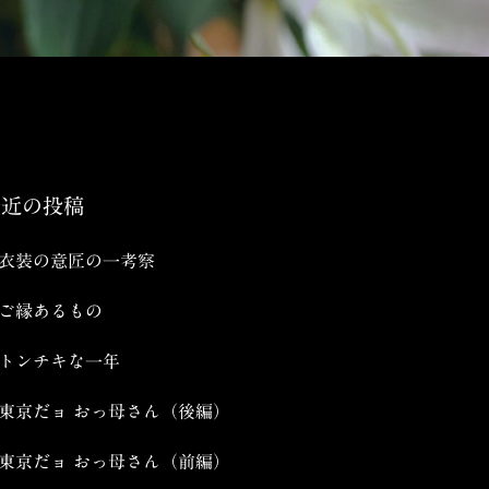
最近の投稿
衣装の意匠の一考察
ご縁あるもの
トンチキな一年
東京だョ おっ母さん（後編）
東京だョ おっ母さん（前編）