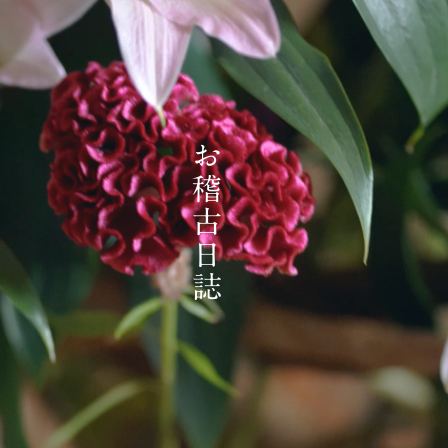
お稽古日誌