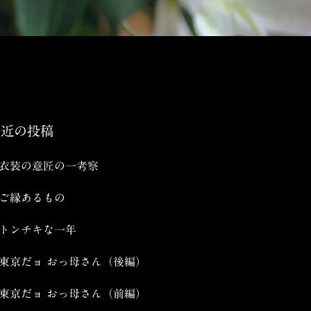
最近の投稿
衣装の意匠の一考察
ご縁あるもの
トンチキな一年
東京だョ おっ母さん（後編）
東京だョ おっ母さん（前編）