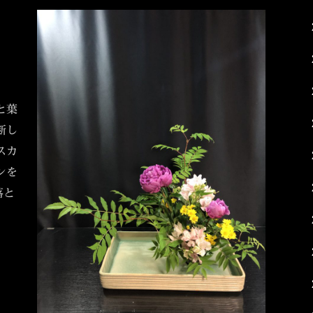
と葉
断し
スカ
ンを
落と