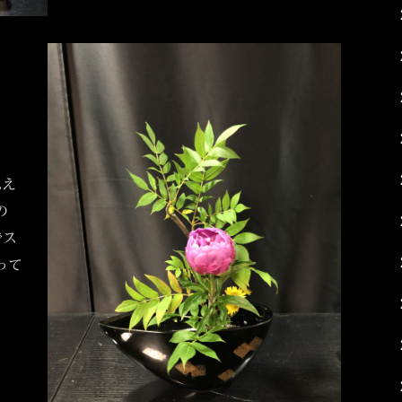
思え
の
でス
って