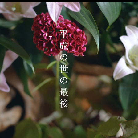
に
平
成
の
世
の
最
後