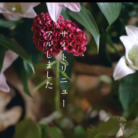
た
サ
イ
ト
リ
ニ
ュ
ー
ア
ル
し
ま
し