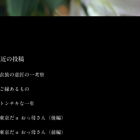
最近の投稿
衣装の意匠の一考察
ご縁あるもの
トンチキな一年
東京だョ おっ母さん（後編）
東京だョ おっ母さん（前編）