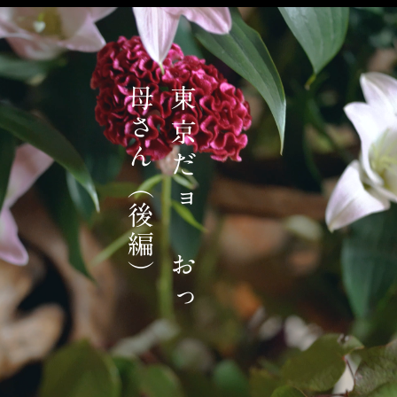
）
東
京
だ
ョ
お
っ
母
さ
ん
（
後
編