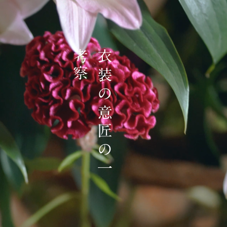
察
衣
装
の
意
匠
の
一
考