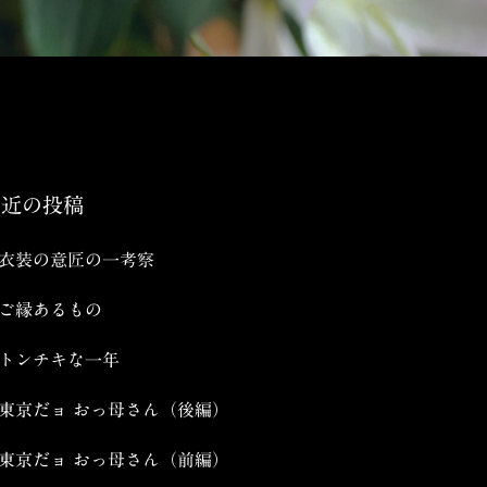
最近の投稿
衣装の意匠の一考察
ご縁あるもの
トンチキな一年
東京だョ おっ母さん（後編）
東京だョ おっ母さん（前編）